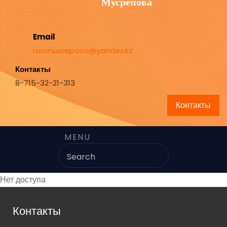
Мусрепова
Email
roomusrepova@yandex.kz
Контакты
8-715-32-21-313
Контакты
MENU
Нет доступа
Контакты