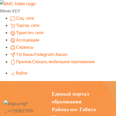
Меню KDT
Соц. сети
Торгов. сети
Туристич. сети
Ассоциации
Сервисы
TG Канал
Telegram Канал
Прилож.
Скачать мобильное приложение
Войти
Единый портал
образования
Района им. Габита