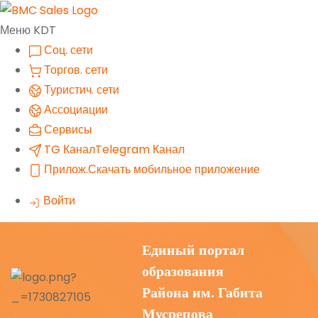
Меню KDT
Соц. сети
Торгов. сети
Туристич. сети
Ассоциации
Сервисы
TG Канал
Telegram Канал
Прилож.
Скачать мобильное приложение
Войти
Единый портал
образования
Района им. Габита
Мусрепова